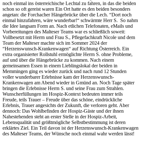
noch einmal ins österreichische Lechtal zu fahren, in das die beiden
schon so oft gereist waren Ein Ort hatte es den beiden besonders
angetan: die Forchacher Hängebrücke über die Lech. “Dort noch
einmal hinzufahren, wäre wunderbar!“ schwärmte Herr S. So nahm
die Idee langsam Form an. Nach etlichen Telefonaten, eMails und
Vorbereitungen des Malteser Teams war es schließlich soweit:
Vollbesetzt mit Herrn und Frau S., Pflegefachkraft Nicole und dem
Team der Malteser machte sich im Sommer 2024 der
“Herzenswunsch-Krankenwagen“ auf Richtung Österreich. Ein
extra organisierter Rollstuhl ermöglichte Herrn S. ohne Probleme,
auf und über die Hängebrücke zu kommen. Nach einem
gemeinsamen Essen in einem Lieblingslokal der beiden in
Memmingen ging es wieder zurück und nach rund 12 Stunden
voller wunderbarer Erlebnisse kam der Herzenswunsch-
Krankenwagen am Abend wieder in Gmünd an. Noch Tage später
bringen die Erlebnisse Herrn S. und seine Frau zum Strahlen.
Wunscherfüllungen im Hospiz-Kontext bedeuten immer teils
Freude, teils Trauer – Freude über das schöne, eindrückliche
Erlebnis, Trauer angesichts der Zukunft, die verloren geht. Aber
dennoch: Das Wohlbefinden der Hospiz-Gäste und der ihnen
Nahestehenden steht an erster Stelle in der Hospiz-Arbeit,
Lebensqualität und größtmögliche Selbstbestimmung ist deren
erklärtes Ziel. Ein Teil davon ist der Herzenswunsch-Krankenwagen
des Malteser Teams, der Wünsche noch einmal wahr werden lässt!