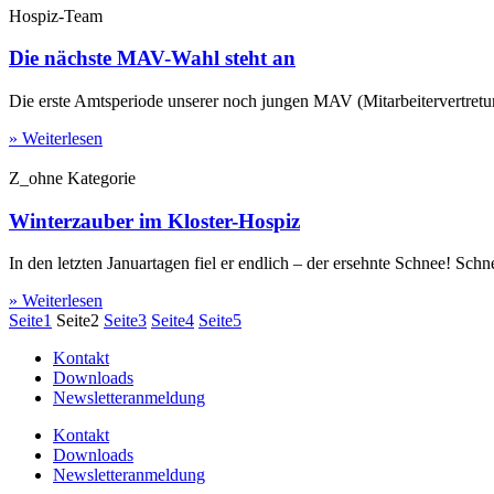
Hospiz-Team
Die nächste MAV-Wahl steht an
Die erste Amtsperiode unserer noch jungen MAV (Mitarbeitervertretu
» Weiterlesen
Z_ohne Kategorie
Winterzauber im Kloster-Hospiz
In den letzten Januartagen fiel er endlich – der ersehnte Schnee! Schne
» Weiterlesen
Seite
1
Seite
2
Seite
3
Seite
4
Seite
5
Kontakt
Downloads
Newsletteranmeldung
Kontakt
Downloads
Newsletteranmeldung